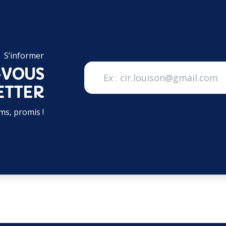
S’informer
-VOUS
ETTER
ms, promis !