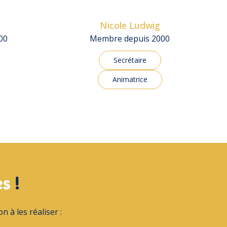
Nicole Ludwig
00
Membre depuis 2000
Secrétaire
Animatrice
es
!
n à les réaliser :