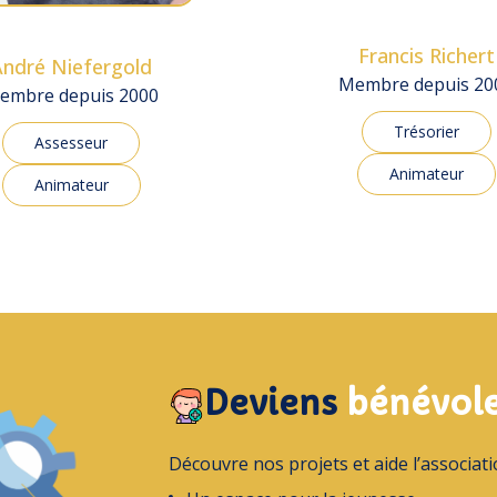
Francis Richert
André Niefergold
Membre depuis 20
embre depuis 2000
Trésorier
Assesseur
Animateur
Animateur
Deviens
bénévol
Découvre nos projets et aide l’associatio