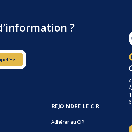
d’information ?
ppelé·e
Votre demande a bien été reçue !
A
À
1
6
REJOINDRE LE CIR
Adhérer au CiR