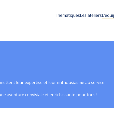
Thématiques
Les ateliers
L’équi
mettent leur expertise et leur enthousiasme au service
ne aventure conviviale et enrichissante pour tous !