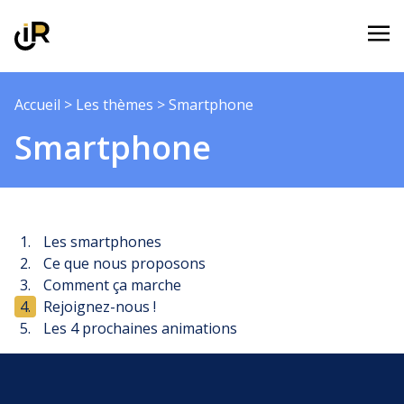
Aller au contenu
Accueil
>
Les thèmes
>
Smartphone
Smartphone
1.
Les smartphones
2.
Ce que nous proposons
3.
Comment ça marche
4.
Rejoignez-nous !
5.
Les 4 prochaines animations